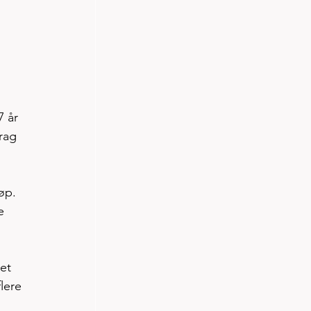
 år 
rag 
øp. 
e 
et 
lere 