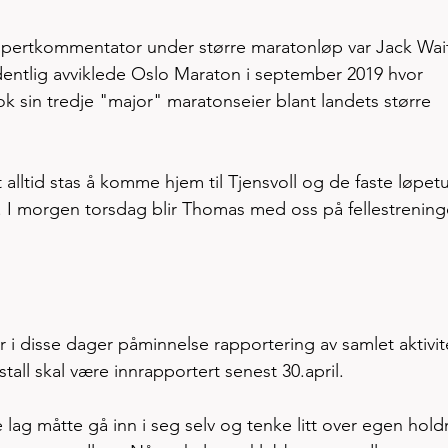
spertkommentator under større maratonløp var Jack Wai
dentlig avviklede Oslo Maraton i september 2019 hvor 
k sin tredje "major" maratonseier blant landets større 
alltid stas å komme hjem til Tjensvoll og de faste løpetu
 I morgen torsdag blir Thomas med oss på fellestrening
år i disse dager påminnelse rapportering av samlet aktivite
tall skal være innrapportert senest 30.april. 
e lag måtte gå inn i seg selv og tenke litt over egen hold