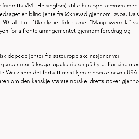
ste friidretts VM i Helsingfors) stilte hun opp sammen med
ledsaget en blind jente fra Øxnevad gjennom løypa. Da 
lig 90 tallet og 10km løpet fikk navnet "Manpowermila" va
byen for å fronte arrangementet gjennom foredrag og 
isk dopede jenter fra østeuropeiske nasjoner var 
ganger nær å legge løpekarrieren på hylla. For sine meri
e Waitz som det fortsatt mest kjente norske navn i USA.
ren om den kanskje største norske idrettsutøver gjenn