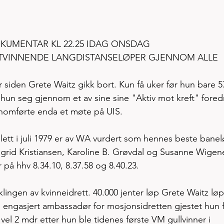
DOKUMENTAR KL 22.25 IDAG ONSDAG
STVINNENDE LANGDISTANSELØPER GJENNOM ALLE 
siden Grete Waitz gikk bort. Kun få uker før hun bare 57
hun seg gjennom et av sine sine "Aktiv mot kreft" fored
nomførte enda et møte på UIS.  
ett i juli 1979 er av WA vurdert som hennes beste banel
Ingrid Kristiansen, Karoline B. Grøvdal og Susanne Wigen
 på hhv 8.34.10, 8.37.58 og 8.40.23.  
lingen av kvinneidrett. 40.000 jenter løp Grete Waitz løp
 engasjert ambassadør for mosjonsidretten gjestet hun f
el 2 mdr etter hun ble tidenes første VM gullvinner i 