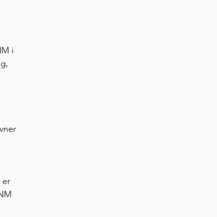
M i  
g, 
vner 
 er 
 NM 
 