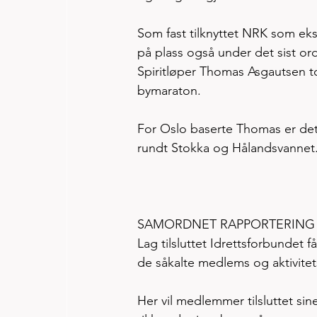
Som fast tilknyttet NRK som ek
på plass også under det sist or
Spiritløper Thomas Asgautsen to
bymaraton. 
For Oslo baserte Thomas er det 
rundt Stokka og Hålandsvannet.
SAMORDNET RAPPORTERING
Lag tilsluttet Idrettsforbundet f
de såkalte medlems og aktivitets
Her vil medlemmer tilsluttet sin