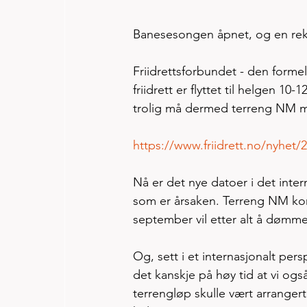
Banesesongen åpnet, og en rekk
Friidrettsforbundet - den forme
friidrett er flyttet til helgen 1
trolig må dermed terreng NM me
https://www.friidrett.no/nyhet/2
Nå er det nye datoer i det inter
som er årsaken. Terreng NM korte 
september vil etter alt å dømm
Og, sett i et internasjonalt per
det kanskje på høy tid at vi og
terrengløp skulle vært arranger