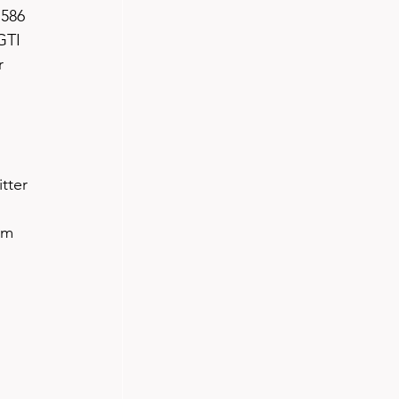
 586 
GTI 
r 
tter 
 
om 