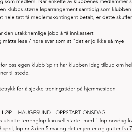
 seg som medlem. Når enkelte av klubbenes medlemmer s
 egen klubbs større løparrangement samtidig som klubben 
et hele tatt få medlemskontingent betalt, er dette skuffe
r den utakknemlige jobb å få innkassert 
 måtte lese / høre svar som at "det er jo ikke så mye 
ar for oss egen klubb Spirit har klubben idag tilbud om hel
er til stede. 
tetrykk for å sjekke treningstider på hjemmesiden   
.LØP  - HAUGESUND - OPPSTART ONSDAG
s utsatte terrengløp karusell startet med 1.løp onsdag k
.april, løp nr 3 den 5.mai og det er jenter og gutter fra 7