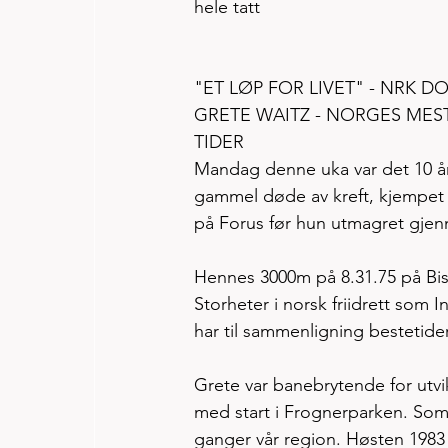
hele tatt 
"ET LØP FOR LIVET" - NRK 
GRETE WAITZ - NORGES ME
TIDER
Mandag denne uka var det 10 år 
gammel døde av kreft, kjempet 
på Forus før hun utmagret gjen
Hennes 3000m på 8.31.75 på Bisl
Storheter i norsk friidrett som 
har til sammenligning bestetider
Grete var banebrytende for utvik
med start i Frognerparken. Som
ganger vår region. Høsten 1983 v