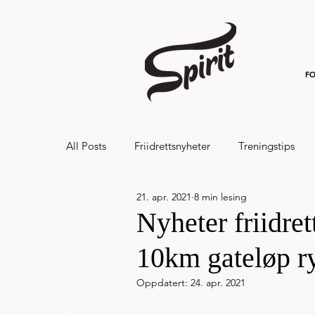
FO
All Posts
Friidrettsnyheter
Treningstips
21. apr. 2021
8 min lesing
Hålandsvannet halvmaraton og 7km 20
Nyheter friidret
10km gateløp r
Oppdatert:
24. apr. 2021