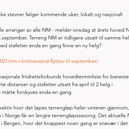
e stevner følger kommende uker, lokalt og nasjonalt 
lle arrangør av alle NM - melder onsdag at årets hoved N
0-12.september. Terreng NM er tidligere utsatt til samme hel
d stafetter enda en gang finne en ny helg? 
021/nm-i-kristiansand-flyttes-til-september/
nasjonale friidrettsforbunds hovedterminliste for baneste
distanser og stafetter utsatt fra april til 2.helg i 
e måtte forskyves enda en gang. 
spektiv hvor det løpes terrengløp heler vinteren gjennom,
så i Norge får en lengre terrengløpssesong. Det aktuelle
t i Bergen, hvor det knappest noen gang er snøvær i det