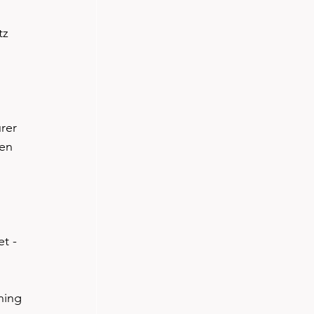
tz 
rer 
en 
t - 
ning