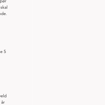
pør 
skal 
nde. 
e 5 
veld 
 år 