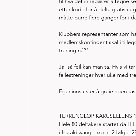
til hva det innebærer å tegne
etter kode for å delta gratis i
måtte purre flere ganger for i d
Klubbers representanter som ha
medlemskontingent skal i tillegg
trening nå?" 
Ja, så feil kan man ta. Hvis vi t
fellestreninger hver uke med tren
Egeninnsats er å greie noen tas
TERRENGLØP KARUSELLENS 1
Hele 80 deltakere startet da HIL
i Haraldsvang. Løp nr 2 følger 28