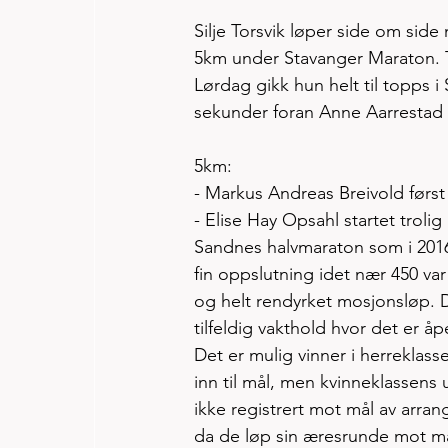
Silje Torsvik løper side om side
5km under Stavanger Maraton. Tor
Lørdag gikk hun helt til topps 
sekunder foran Anne Aarrestad 
5km:
- Markus Andreas Breivold først 
- Elise Hay Opsahl startet trolig
Sandnes halvmaraton som i 2016
fin oppslutning idet nær 450 var
og helt rendyrket mosjonsløp. D
tilfeldig vakthold hvor det er åp
Det er mulig vinner i herreklass
inn til mål, men kvinneklassens
ikke registrert mot mål av arran
da de løp sin æresrunde mot må