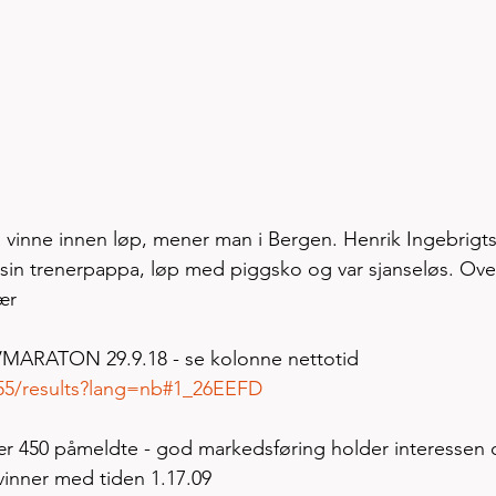
 å vinne innen løp, mener man i Bergen. Henrik Ingebrigt
 sin trenerpappa, løp med piggsko og var sjanseløs. Ove
ær
ARATON 29.9.18 - se kolonne nettotid
255/results?lang=nb#1_26EEFD
0 påmeldte - god markedsføring holder interessen
 vinner med tiden 1.17.09