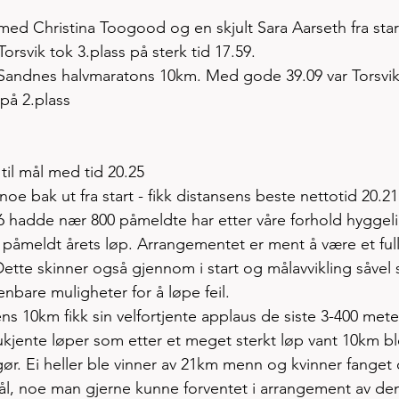
 med Christina Toogood og en skjult Sara Aarseth fra star
svik tok 3.plass på sterk tid 17.59. 
i Sandnes halvmaratons 10km. Med gode 39.09 var Torsvik
på 2.plass
til mål med tid 20.25
 noe bak ut fra start - fikk distansens beste nettotid 20.21
 hadde nær 800 påmeldte har etter våre forhold hyggeli
 påmeldt årets løp. Arrangementet er ment å være et full
ette skinner også gjennom i start og målavvikling såvel
enbare muligheter for å løpe feil. 
ens 10km fikk sin velfortjente applaus de siste 3-400 mete
 ukjente løper som etter et meget sterkt løp vant 10km bl
gør. Ei heller ble vinner av 21km menn og kvinner fanget
l, noe man gjerne kunne forventet i arrangement av de