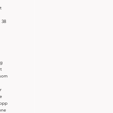
t 
 38 
g 
t 
 som 
r 
e 
 opp 
nne 