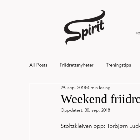
FO
All Posts
Friidrettsnyheter
Treningstips
29. sep. 2018
4 min lesing
Hålandsvannet halvmaraton og 7km 20
Weekend friidret
Oppdatert:
30. sep. 2018
Stoltzkleiven opp: Torbjørn Ludvi