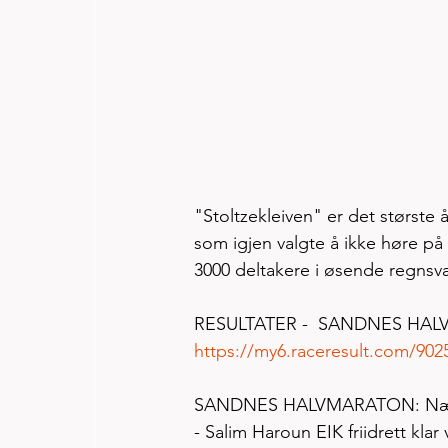
"Stoltzekleiven" er det største
som igjen valgte å ikke høre på
3000 deltakere i øsende regnsv
RESULTATER -  SANDNES HALVM
https://my6.raceresult.com/90
SANDNES HALVMARATON: Nær 45
- Salim Haroun EIK friidrett klar