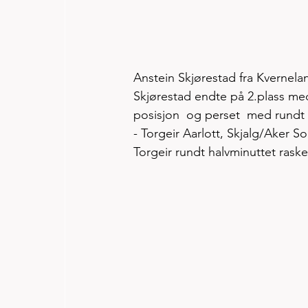
Anstein Skjørestad fra Kverneland
Skjørestad endte på 2.plass med t
posisjon  og perset  med rundt 3
- Torgeir Aarlott, Skjalg/Aker S
Torgeir rundt halvminuttet raske