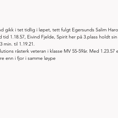
 gikk i tet tidlig i løpet, tett fulgt Egersunds Salim Har
id 1.18.57, Eivind Fjelde, Spirit her på 3.plass holdt sin
 min. til 1.19.21.
olutions råsterk veteran i klasse MV 55-59år. Med 1.23.57 e
re enn i fjor i samme løype