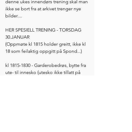
denne ukes innendørs trening skal man 
ikke se bort fra at arkivet trenger nye 
bilder....
HER SPESIELL TRENING - TORSDAG 
30.JANUAR 
(Oppmøte kl 1815 holder greitt, ikke kl 
18 som feilaktig oppgitt på Spond...)
kl 1815-1830 - Garderobedrøs, bytte fra 
ute- til innesko (utesko ikke tillatt på 
indre bane) 
kl 1830-1850 - Felles samtalejogg som 
oppvarming (oppvarming ikke tillatt i 
bane 1) 
kl 1850-1855 - Drills på ledige flater 
kl 1856-1903 - 4 x 150m stigningsløp 
kl 1905-1917 - 1. serie 6x 400m (350) 
med start hvert 2.minutt og behagelig 