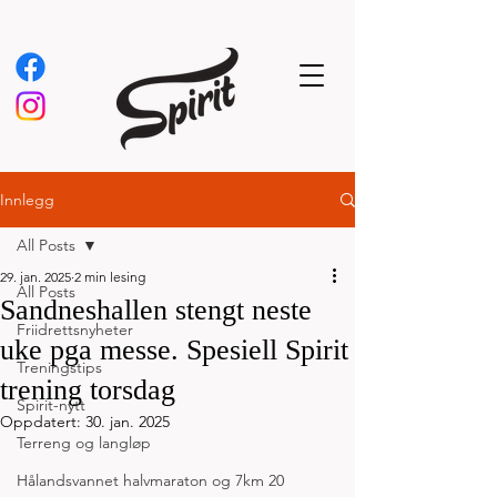
Innlegg
All Posts
29. jan. 2025
2 min lesing
All Posts
Sandneshallen stengt neste
Friidrettsnyheter
uke pga messe. Spesiell Spirit
Treningstips
trening torsdag
Spirit-nytt
Oppdatert:
30. jan. 2025
Terreng og langløp
Hålandsvannet halvmaraton og 7km 20