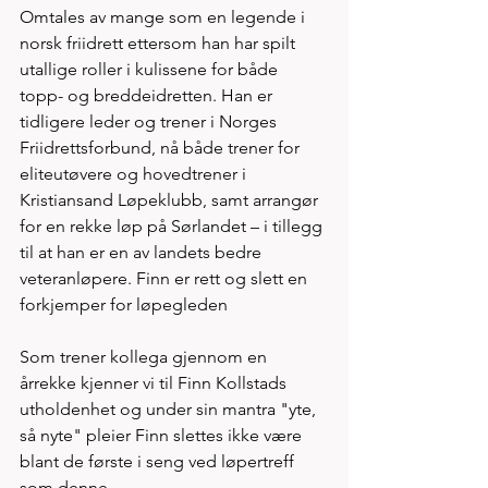
Omtales av mange som en legende i 
norsk friidrett ettersom han har spilt 
utallige roller i kulissene for både 
topp- og breddeidretten. Han er 
tidligere leder og trener i Norges 
Friidrettsforbund, nå både trener for 
eliteutøvere og hovedtrener i 
Kristiansand Løpeklubb, samt arrangør 
for en rekke løp på Sørlandet – i tillegg 
til at han er en av landets bedre 
veteranløpere. Finn er rett og slett en 
forkjemper for løpegleden  
Som trener kollega gjennom en 
årrekke kjenner vi til Finn Kollstads 
utholdenhet og under sin mantra "yte, 
så nyte" pleier Finn slettes ikke være 
blant de første i seng ved løpertreff 
som denne