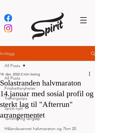
Innlegg
All Posts
18. des. 2022
2 min lesing
All Posts
Solastranden halvmaraton
Friidrettsnyheter
14.januar med sosial profil og
Treningstips
sterkt lag til "Afterrun"
Spirit-nytt
arrangementet
Terreng og langløp
Hålandsvannet halvmaraton og 7km 20