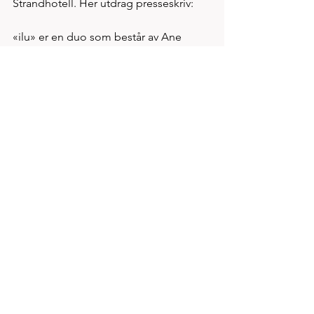
Strandhotell. Her utdrag presseskriv:
«ilu» er en duo som består av Ane 
Kvinnesland(23) og Marie 
Kvammen(19). De har spilt sammen 
siden slutten av 2019, men endelig 
skikkelig i gang i slutten av 2021. «ilu» 
lager egenkomponerte låter, og har 
nylig gitt ut sin første singel i 
September. I låtskrivingen tar de 
inspirasjon fra livet, omgivelser, 
litteratur og mange forskjellige artister. 
To av dem er blant annet Fiona Apple 
og Big Thief. Som sjanger lener de seg 
mest mot singer/songwriter og indie. 
Den første utgitte singelen heter 
«Strawberry Tea & Broken Teeth» og 
finnes ute på alle strømmetjenester.