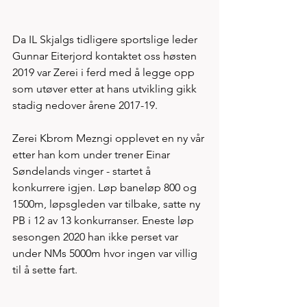
Da IL Skjalgs tidligere sportslige leder 
Gunnar Eiterjord kontaktet oss høsten 
2019 var Zerei i ferd med å legge opp 
som utøver etter at hans utvikling gikk 
stadig nedover årene 2017-19. 
Zerei Kbrom Mezngi opplevet en ny vår 
etter han kom under trener Einar 
Søndelands vinger - startet å 
konkurrere igjen. Løp baneløp 800 og 
1500m, løpsgleden var tilbake, satte ny 
PB i 12 av 13 konkurranser. Eneste løp 
sesongen 2020 han ikke perset var 
under NMs 5000m hvor ingen var villig 
til å sette fart. 