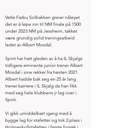
Vetle Farbu Solbakken greier nåløyet 
det er å løpe inn til NM finale på 1500 
under 2023 NM på Jessheim, takket 
være grundig solid treningsarbeid 
ledet av Albert Mosdal. 
Spirit har hatt gleden av å ha IL Skjalgs 
tidligere eminente junior trener Albert 
Mosdal i sine rekker fra høsten 2021. 
Albert hadde bak seg en 25 år lang 
trener karriere i IL Skjalg da han fikk 
med seg hele klubbens jr lag over i 
Spirit. 
Vi gikk umiddelbart igang med å 
bygge lag for stafetter og tok 2.plass i 
Holmenkollstafetten i første forsøk i 