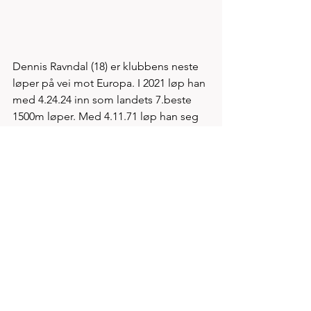
Dennis Ravndal (18) er klubbens neste 
løper på vei mot Europa. I 2021 løp han 
med 4.24.24 inn som landets 7.beste 
1500m løper. Med 4.11.71 løp han seg 
inn som landets 5.beste G-15 i 2022. 
Med 8.37.13 var Dennis landets 3.beste 
16-åring på 3000m i 2023 og tok 
forøvrig UM gull på distansen. På 
1500m avansert til landets 4. beste med 
3.56.40. 
To av løperne foran Dennis på 1500m 
lista i 2024 løp meget sterke løp under 
EM terrengløp nylig i Portugal. Dette 