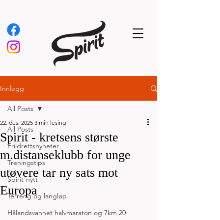
Innlegg
All Posts
22. des. 2025
3 min lesing
All Posts
Spirit - kretsens største
Friidrettsnyheter
m.distanseklubb for unge
Treningstips
utøvere tar ny sats mot
Spirit-nytt
Europa
Terreng og langløp
Hålandsvannet halvmaraton og 7km 20