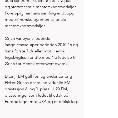
Sola sentrum fikk sitt første NM gull, 
og startet samle mesterskapsmedaljer. 
Foreløpig har hans samling endt opp 
med 37 norske og internasjonale 
mesterskapsmedaljer. 
Ørjan var byens ledende 
langdistanseløper perioden 2010-16 og 
hans første 7 dueller mot Henrik 
Ingebrigtsen endte med 4-3 ledelse til 
Ørjan før Henrik etterhvert ovetok. 
Etter jr EM gull for lag under terreng 
EM er Ørjans beste individuelle EM 
prestasjon 6. og 9. plass i U23 EM, 
plasseringer som ledet til uttak på 
Europa laget mot USA og et britisk lag. 