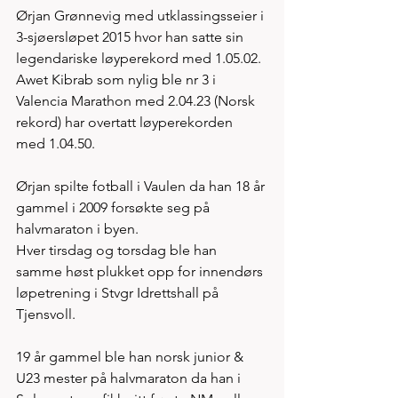
Ørjan Grønnevig med utklassingsseier i 
3-sjøersløpet 2015 hvor han satte sin 
legendariske løyperekord med 1.05.02. 
Awet Kibrab som nylig ble nr 3 i 
Valencia Marathon med 2.04.23 (Norsk 
rekord) har overtatt løyperekorden 
med 1.04.50. 
Ørjan spilte fotball i Vaulen da han 18 år 
gammel i 2009 forsøkte seg på 
halvmaraton i byen. 
Hver tirsdag og torsdag ble han 
samme høst plukket opp for innendørs 
løpetrening i Stvgr Idrettshall på 
Tjensvoll. 
19 år gammel ble han norsk junior & 
U23 mester på halvmaraton da han i 