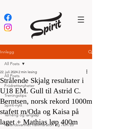
Innlegg
All Posts
22. juli 2024
2 min lesing
All Posts
Strålende Skjalg resultater i
Friidrettsnyheter
U18 EM. Gull til Astrid C.
Treningstips
Berntsen, norsk rekord 1000m
Spirit-nytt
stafett m/Oda og Kaisa på
Terreng og langløp
laget + Mathias løp 400m
Hålandsvannet halvmaraton og 7km 20