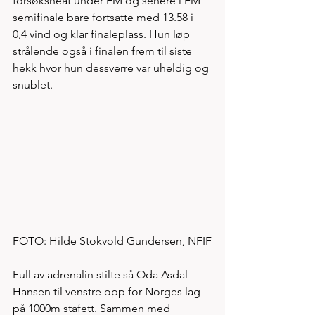
forsøksheat under EM og senere i EM 
semifinale bare fortsatte med 13.58 i 
0,4 vind og klar finaleplass. Hun løp 
strålende også i finalen frem til siste 
hekk hvor hun dessverre var uheldig og 
snublet. 
FOTO: Hilde Stokvold Gundersen, NFIF
Full av adrenalin stilte så Oda Asdal 
Hansen til venstre opp for Norges lag 
på 1000m stafett. Sammen med 