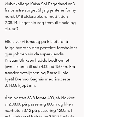
klubbkollega Kaisa Sol Fagerland nr 3 
fra venstre sørget Skjalg jentene for ny 
norsk U18 aldersrekord med tiden 
2.08.14. Laget slo seg frem til finale og 
ble nr 7. 
Ellers var vi torsdag på Bislett for å 
følge hvordan den perfekte fartsholder 
gjør jobben sin da superkjendis 
Kristian Ulriksen hadde bedt om et 
jevnt skjema til sub 4.00 på 1500m. Fra 
trønder bataljonen og Børsa IL ble 
Kjetil Brenno Gagnås med årsbeste 
3.44.08 kjøpt inn. 
Åpningsfart 63.8 første 400, så klokket 
vi 2.08.00 på passering 800m og like i 
nærheten 3.12 på passering 1200m. I 
mål klokket vi helt fakta 3.59.77 på vår 