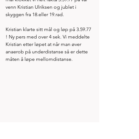
venn Kristian Ulriksen og jublet i 
skyggen fra 18.eller 19.rad. 
Kristian klarte sitt mål og løp på 3.59.77 
! Ny pers med over 4 sek. Vi meddelte 
Kristian etter løpet at når man øver 
anaerob på underdistanse så er dette 
måten å løpe mellomdistanse. 
Enda litt senere fikk vi nok en stor 
opplevelse. Mathias Hove Johansen 