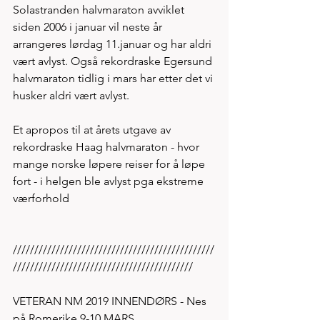
Solastranden halvmaraton avviklet 
siden 2006 i januar vil neste år 
arrangeres lørdag 11.januar og har aldri 
vært avlyst. Også rekordraske Egersund 
halvmaraton tidlig i mars har etter det vi 
husker aldri vært avlyst. 
Et apropos til at årets utgave av 
rekordraske Haag halvmaraton - hvor 
mange norske løpere reiser for å løpe 
fort - i helgen ble avlyst pga ekstreme 
værforhold   
///////////////////////////////////////////////
//////////////////////////////////////////
VETERAN NM 2019 INNENDØRS - Nes 
på Romerike 9-10.MARS 