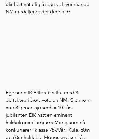
blir helt naturlig å spørre: Hvor mange 
NM medaljer er det dere har?   
Egersund IK Friidrett stilte med 3 
deltakere i årets veteran NM. Gjennom 
nær 3 generasjoner har 100 års 
jubilanten EIK hatt en eminent 
hekkeløper i Torbjørn Mong som nå 
konkurrerer i klasse 75-79år.  Kule, 60m 
og 60m hekk ble Mongs øvelser i år. 