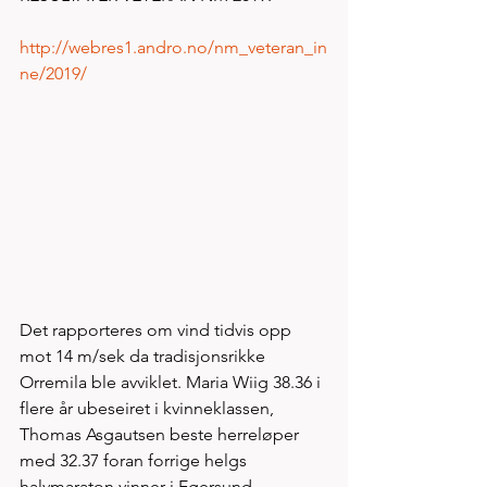
http://webres1.andro.no/nm_veteran_in
ne/2019/
Det rapporteres om vind tidvis opp 
mot 14 m/sek da tradisjonsrikke 
Orremila ble avviklet. Maria Wiig 38.36 i 
flere år ubeseiret i kvinneklassen, 
Thomas Asgautsen beste herreløper 
med 32.37 foran forrige helgs 
halvmaraton vinner i Egersund - 