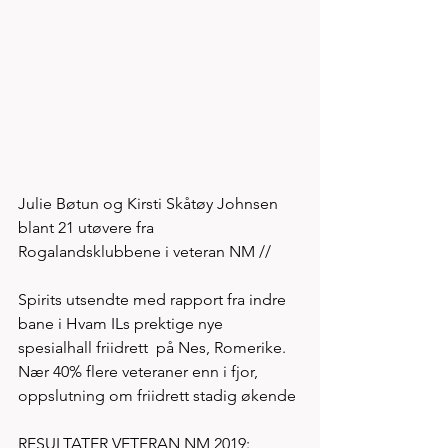
Julie Bøtun og Kirsti Skåtøy Johnsen 
blant 21 utøvere fra 
Rogalandsklubbene i veteran NM //
Spirits utsendte med rapport fra indre 
bane i Hvam ILs prektige nye 
spesialhall friidrett  på Nes, Romerike. 
Nær 40% flere veteraner enn i fjor, 
oppslutning om friidrett stadig økende
RESULTATER VETERAN NM 2019: