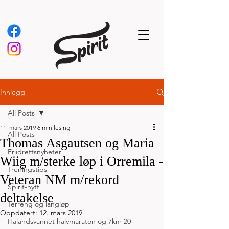
Innlegg
All Posts
11. mars 2019
6 min lesing
All Posts
Thomas Asgautsen og Maria
Friidrettsnyheter
Wiig m/sterke løp i Orremila -
Treningstips
Veteran NM m/rekord
Spirit-nytt
deltakelse
Terreng og langløp
Oppdatert:
12. mars 2019
Hålandsvannet halvmaraton og 7km 20