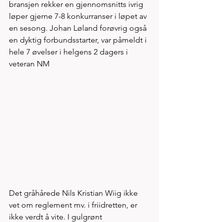
bransjen rekker en gjennomsnitts ivrig 
løper gjerne 7-8 konkurranser i løpet av 
en sesong. Johan Løland forøvrig også 
en dyktig forbundsstarter, var påmeldt i 
hele 7 øvelser i helgens 2 dagers i 
veteran NM
Det gråhårede Nils Kristian Wiig ikke 
vet om reglement mv. i friidretten, er 
ikke verdt å vite. I gulgrønt 