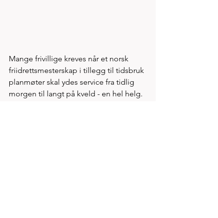
Mange frivillige kreves når et norsk 
friidrettsmesterskap i tillegg til tidsbruk 
planmøter skal ydes service fra tidlig 
morgen til langt på kveld - en hel helg. 
Mot slutten av 2.dags øvelser ses 
stående Thomas Roth, EM finale 800m 
utendørs og som alltid løper fortest 
med norske trenere. Ikke engang 
Ingebrigtsens gis garanti for å slå 
Thomas på en 800m. 1.45 er hakket for 
tøft, men 1.46 og 1.47 noteringer 
kommer på løpende bånd. 
For bror Andreas (sittende) er det 