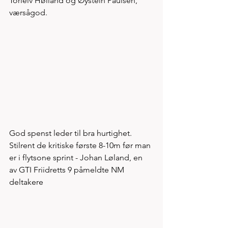
Torleiv Hølland og Øystein Paulsen, 
værsågod. 
God spenst leder til bra hurtighet. 
Stilrent de kritiske første 8-10m før man 
er i flytsone sprint - Johan Løland, en 
av GTI Friidretts 9 påmeldte NM 
deltakere