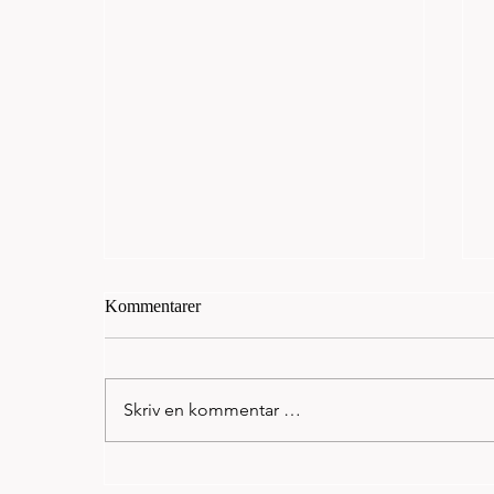
Kommentarer
Skriv en kommentar …
Helena Hope med nok et