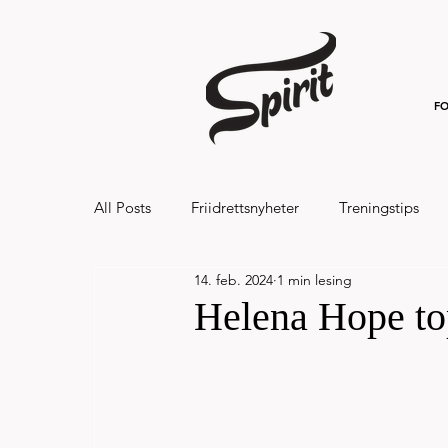
FO
All Posts
Friidrettsnyheter
Treningstips
14. feb. 2024
1 min lesing
Hålandsvannet halvmaraton og 7km 20
Helena Hope to