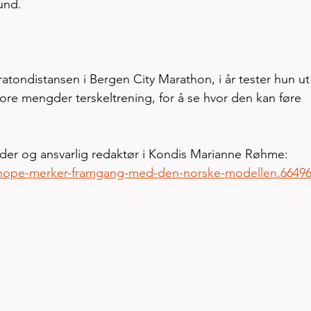
und. 
atondistansen i Bergen City Marathon, i år tester hun ut
re mengder terskeltrening, for å se hvor den kan føre 
leder og ansvarlig redaktør i Kondis Marianne Røhme:
-hope-merker-framgang-med-den-norske-modellen.66496