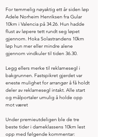
For temmelig nøyaktig ett år siden løp 
Adele Norheim Henriksen fra Gular 
10km i Valencia på 34.26. Hun hadde 
flust av løpere tett rundt seg løpet 
gjennom. Hoka Solastrandens 10km 
løp hun mer eller mindre alene 
gjennom vindkuler til tiden 36.30. 
Legg ellers merke til reklamesegl i 
bakgrunnen. Fastspikret gjerdet var 
eneste mulighet for arrangør å få holdt 
deler av reklamesegl intakt. Alle start 
og målportaler umulig å holde opp 
mot været 
Under premieutdeligen ble de tre 
beste tider i dameklassens 10km lest 
opp med følgende kommentar: