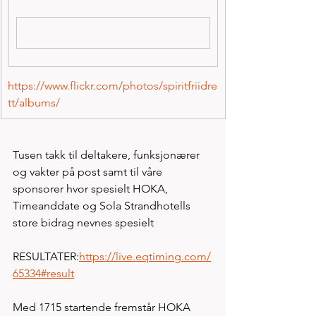
https://www.flickr.com/photos/spiritfriidre
tt/albums/
Tusen takk til deltakere, funksjonærer 
og vakter på post samt til våre 
sponsorer hvor spesielt HOKA, 
Timeanddate og Sola Strandhotells 
store bidrag nevnes spesielt 
RESULTATER:
https://live.eqtiming.com/
65334#result
Med 1715 startende fremstår HOKA 