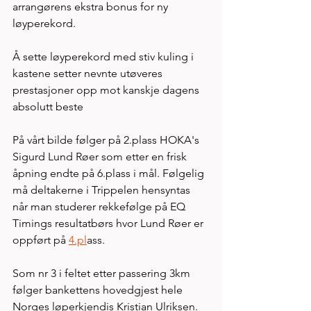
arrangørens ekstra bonus for ny 
løyperekord. 
Å sette løyperekord med stiv kuling i 
kastene setter nevnte utøveres 
prestasjoner opp mot kanskje dagens 
absolutt beste  
På vårt bilde følger på 2.plass HOKA's 
Sigurd Lund Røer som etter en frisk 
åpning endte på 6.plass i mål. Følgelig 
må deltakerne i Trippelen hensyntas 
når man studerer rekkefølge på EQ 
Timings resultatbørs hvor Lund Røer er 
oppført på 
4.pl
ass. 
Som nr 3 i feltet etter passering 3km 
følger bankettens hovedgjest hele 
Norges løperkjendis Kristian Ulriksen. 