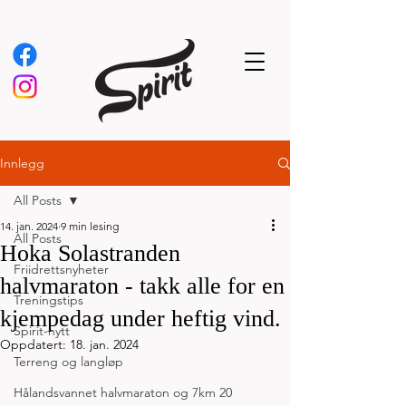
Innlegg
All Posts
14. jan. 2024
9 min lesing
All Posts
Hoka Solastranden
Friidrettsnyheter
halvmaraton - takk alle for en
Treningstips
kjempedag under heftig vind.
Spirit-nytt
Oppdatert:
18. jan. 2024
Terreng og langløp
Hålandsvannet halvmaraton og 7km 20