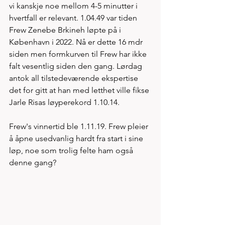
vi kanskje noe mellom 4-5 minutter i 
hvertfall er relevant. 1.04.49 var tiden 
Frew Zenebe Brkineh løpte på i 
København i 2022. Nå er dette 16 mdr 
siden men formkurven til Frew har ikke 
falt vesentlig siden den gang. Lørdag 
antok all tilstedeværende ekspertise 
det for gitt at han med letthet ville fikse 
Jarle Risas løyperekord 1.10.14. 
Frew's vinnertid ble 1.11.19. Frew pleier 
å åpne usedvanlig hardt fra start i sine 
løp, noe som trolig felte ham også 
denne gang? 