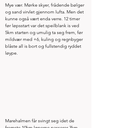
Mye vær. Mørke skyer, frådende bølger 
og sand virvlet gjennom lufta. Men det 
kunne også vært enda verre. 12 timer 
før løpsstart var det speilblank is ved 
5km starten og umulig ta seg frem, før 
mildvær med +6, kuling og regnbyger 
blåste all is bort og fullstendig ryddet 
løype. 
Marehalmen får svingt seg idet de 
fremste 10km løperne passerer 3km 