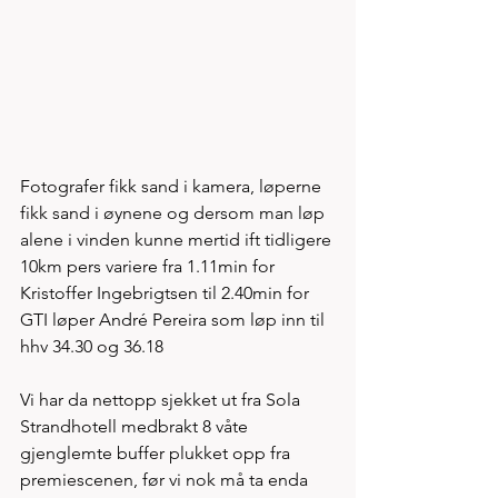
Fotografer fikk sand i kamera, løperne 
fikk sand i øynene og dersom man løp 
alene i vinden kunne mertid ift tidligere 
10km pers variere fra 1.11min for 
Kristoffer Ingebrigtsen til 2.40min for 
GTI løper André Pereira som løp inn til 
hhv 34.30 og 36.18
Vi har da nettopp sjekket ut fra Sola 
Strandhotell medbrakt 8 våte 
gjenglemte buffer plukket opp fra 
premiescenen, før vi nok må ta enda 