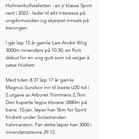
Holmenkollstafetten - en jr klasse Spirit 
vant i 2023 - leder til økt interesse på 
ungdomssiden og skjerpet innsats på 
treningen. 
I går løp 15 år gamle Lars André Wiig 
3000m innendørs på 10.30, en flott 
debut for en ung gutt som nå velger å 
satse friidrett. 
Med tiden 8.37 løp 17 år gamle 
Magnus Sundvor inn til beste U20 tid i 
2.utgave av Arboret Trimmens 2,7km. 
Den kuperte løypa tilsvarer 2880m på 
bane. 10.jan. løper han 5km for Spirit 
friidrett under Solastranden 
halvmaraton. Før dette løper han 3000 i 
innendørsstevne 29.12. 