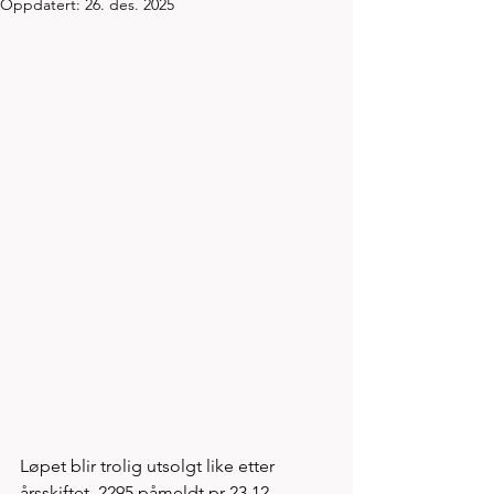
Oppdatert:
26. des. 2025
Løpet blir trolig utsolgt like etter 
årsskiftet. 2295 påmeldt pr 23.12. 