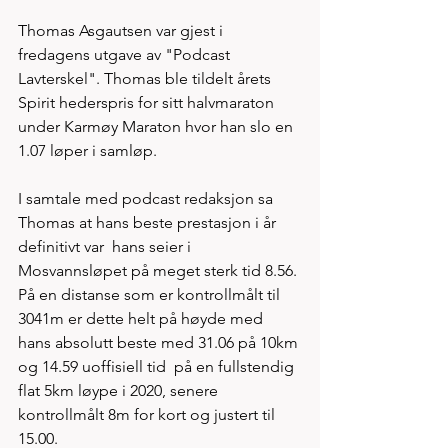
Thomas Asgautsen var gjest i 
fredagens utgave av "Podcast 
Lavterskel". Thomas ble tildelt årets 
Spirit hederspris for sitt halvmaraton 
under Karmøy Maraton hvor han slo en 
1.07 løper i samløp.
I samtale med podcast redaksjon sa 
Thomas at hans beste prestasjon i år 
definitivt var  hans seier i 
Mosvannsløpet på meget sterk tid 8.56. 
På en distanse som er kontrollmålt til 
3041m er dette helt på høyde med 
hans absolutt beste med 31.06 på 10km 
og 14.59 uoffisiell tid  på en fullstendig 
flat 5km løype i 2020, senere 
kontrollmålt 8m for kort og justert til 
15.00. 