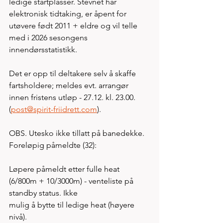
ledige startplasser. Stevnet har 
elektronisk tidtaking, er åpent for 
utøvere født 2011 + eldre og vil telle 
med i 2026 sesongens 
innendørsstatistikk.
Det er opp til deltakere selv å skaffe 
fartsholdere; meldes evt. arrangør 
innen fristens utløp - 27.12. kl. 23.00. 
(
post@spirit-friidrett.com
).
OBS. Utesko ikke tillatt på banedekke. 
Foreløpig påmeldte (32):
Løpere påmeldt etter fulle heat 
(6/800m + 10/3000m) - venteliste på 
standby status. Ikke 
mulig å bytte til ledige heat (høyere 
nivå). 