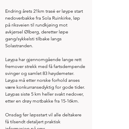
Endring årets 21km trasé er løype start 
nedoverbakke fra Sola Ruinkirke, løp 
på riksveien til rundkjøing mot 
avkjørsel Ølberg, deretter løpe 
gang/sykkelsti tilbake langs 
Solastranden.
Løypa har gjennomgående lange rett 
fremover strekk med få fartsdempende 
svinger og samlet 83 høydemeter. 
Løypa må etter norske forhold anses 
være konkurransedyktig for gode tider. 
Løypas siste 5 km heller svakt nedover, 
etter en drøy motbakke fra 15-16km. 
Onsdag før løpsstart vil alle deltakere 
få tilsendt detaljert praktisk 
informasjon på sms. 