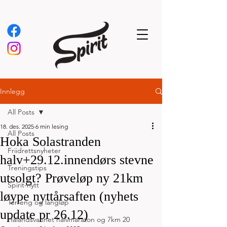
Innlegg
All Posts
18. des. 2025
6 min lesing
All Posts
Hoka Solastranden
Friidrettsnyheter
halv+29.12.innendørs stevne
Treningstips
utsolgt? Prøveløp ny 21km
Spirit-nytt
løype nyttårsaften (nyhets
Terreng og langløp
update pr 26.12)
Hålandsvannet halvmaraton og 7km 20