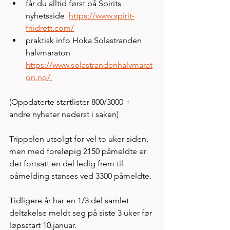
får du alltid først på Spirits 
nyhetsside  
https://www.spirit-
friidrett.com/
praktisk info Hoka Solastranden 
halvmaraton 
https://www.solastrandenhalvmarat
on.no/
(Oppdaterte startlister 800/3000 + 
andre nyheter nederst i saken) 
Trippelen utsolgt for vel to uker siden, 
men med foreløpig 2150 påmeldte er 
det fortsatt en del ledig frem til 
påmelding stanses ved 3300 påmeldte. 
Tidligere år har en 1/3 del samlet 
deltakelse meldt seg på siste 3 uker før 
løpsstart 10.januar. 