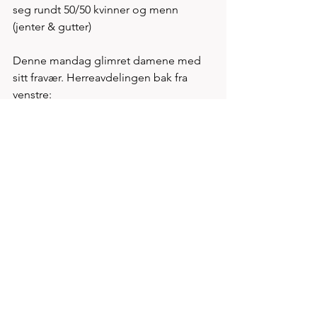
seg rundt 50/50 kvinner og menn 
(jenter & gutter)  
Denne mandag glimret damene med 
sitt fravær. Herreavdelingen bak fra 
venstre:
Christer, Rolf, Steffen og Espen. Foran 
f.v. Kristoffer, Geir, Bjørn Ivar, Jan Sverre 
og Steven     